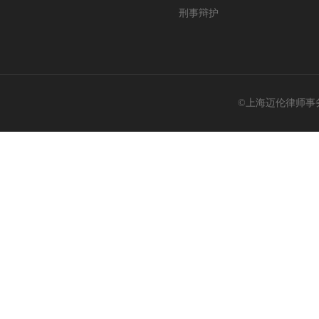
刑事辩护
©上海迈伦律师事务所 @