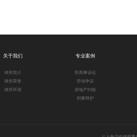
关于我们
专业案例
律所简介
民商事诉讼
律所荣誉
劳动争议
律所环境
房地产纠纷
刑事辩护
©上海迈伦律师事务所 @