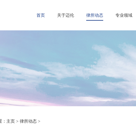
首页
关于迈伦
律所动态
专业领域
置：
主页
>
律所动态
>