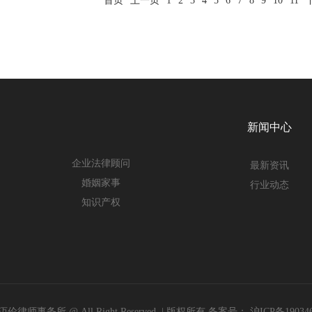
首页
上一页
1
2
3
4
5
6
7
8
9
10
11
新闻中心
企业法律顾问
最新资讯
婚姻家事
行业动态
知识产权
伦律师事务所 @ All Right Reserved. | 版权所有 备案号：
沪ICP备190346