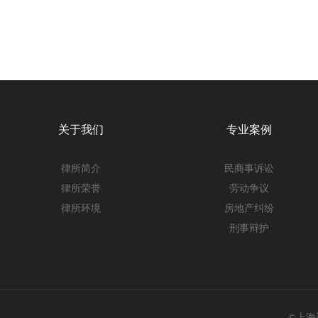
关于我们
专业案例
律所简介
民商事诉讼
律所荣誉
劳动争议
律所环境
房地产纠纷
刑事辩护
©上海迈