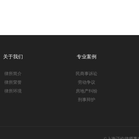
关于我们
专业案例
律所简介
民商事诉讼
律所荣誉
劳动争议
律所环境
房地产纠纷
刑事辩护
©上海迈伦律师事务所 @