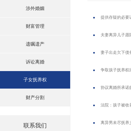
涉外婚姻
提供存疑的必要
财富管理
夫妻离异儿子愿
遗嘱遗产
妻子出走欠下债
诉讼离婚
争取孩子抚养权
子女抚养权
协议离婚所承诺
财产分割
法院：孩子被收
离异男未尽抚养
联系我们