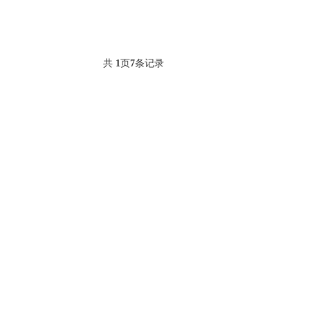
共
1
页
7
条记录